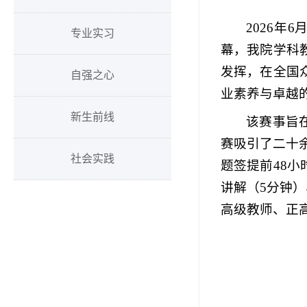
2026
年
6
专业实习
幕，我院学科
发挥，在全国
自强之心
业素养与卓越
新生前线
该赛事旨
赛吸引了二十
社会实践
题签提前
48
小
讲解（
5
分钟）
高级教师、正