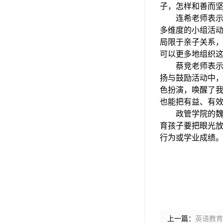
子，怎样和善而
连希老师表
多维度的小组活
局限于亲子关系
可以更多地组织
蔡竞老师表
扬与鼓励活动中
色扮演，唤醒了
也能把有益、有
政管学院的
育孩子要把眼光
行为或学业成绩
上一篇：
英语教育