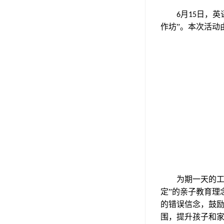
月
日，英
6
15
作坊”。本次活动
为期一天的
定
”的亲子教育理
的错误信念，鼓
围，提升孩子和