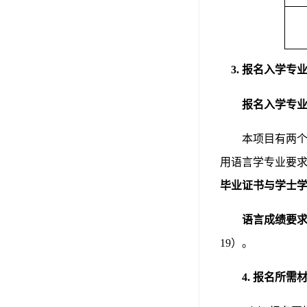
3. 报名入学
专
报名入学专
本项目有两
用语言学专业要
毕业证书
与
学士
语言成绩
要
19）。
4.
报名
所需