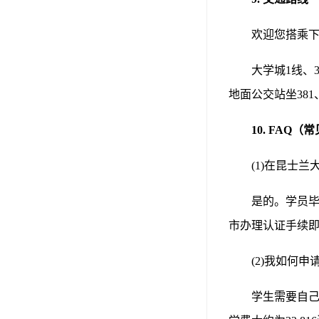
欢迎您搭乘
大学城
1线、
地面公交站坐381
10.
FAQ（
(1)
在昆士兰
是的。学员
市办理认证手续
(2)我
如何申
学生需要自