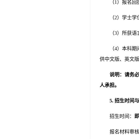
（
1）报名回
（
2）学士学
（
3）所获语言
（
4）本科
供中文版、英文版
说明：请务
人承担。
5.
招生时间
招生时间：
报名材料审