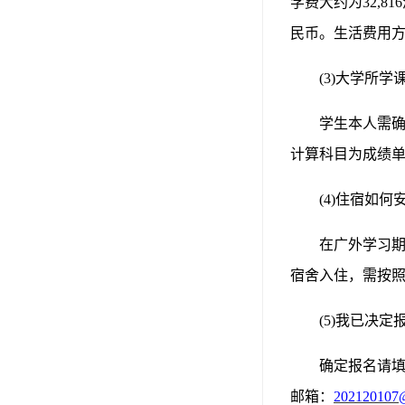
学费大约为32,8
民币。生活费用
(3)大学所
学生本人需
计算科目为成绩
(4)住宿如何
在广外学习
宿舍入住
，
需按
(
5
)
我已决定
确定报名请
邮箱：
202
120107