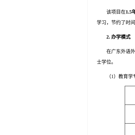
该项目在
1.
学习，节约了时
2.
办学模式
在广东外语
士学位。
（
1）教育学