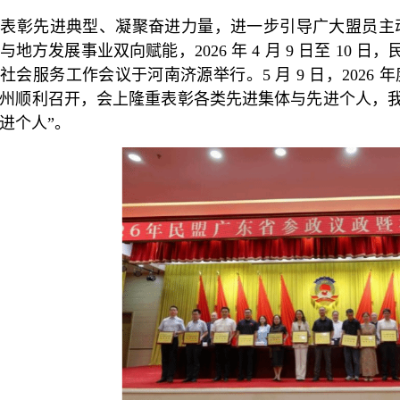
为表彰先进典型、凝聚奋进力量，进一步引导广大盟员主
与地方发展事业双向赋能，
2026
年
4
月
9
日至
10
日，
暨社会服务工作会议于河南济源举行。
5
月
9
日，
2026
年
州顺利召开，会上隆重表彰各类先进集体与先进个人，
进个人
”
。