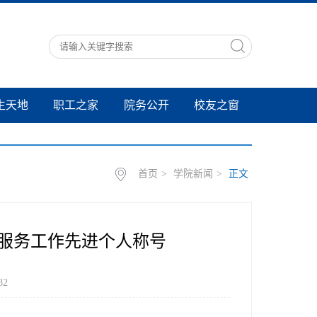
生天地
职工之家
院务公开
校友之窗
首页
>
学院新闻
>
正文
服务工作先进个人称号
82