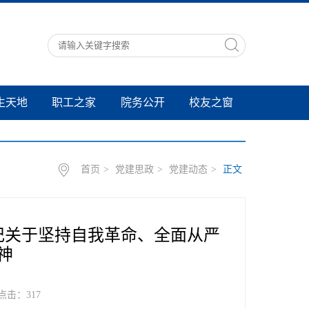
生天地
职工之家
院务公开
校友之窗
首页
>
党建思政
>
党建动态
>
正文
记关于坚持自我革命、全面从严
神
 点击：
317