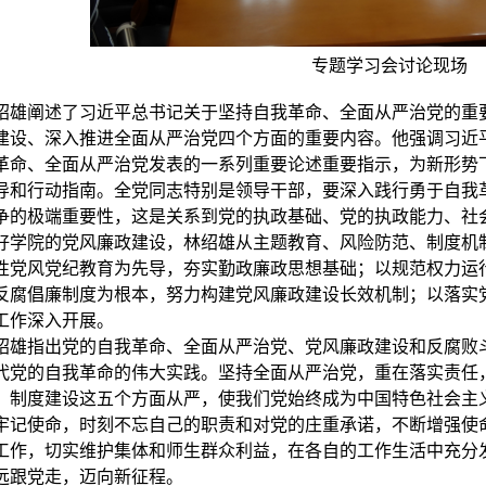
专题学习会讨论现场
绍雄阐述了习近平总书记关于坚持自我革命、全面从严治党的重
建设、深入推进全面从严治党四个方面的重要内容。他强调习近
革命、全面从严治党发表的一系列重要论述重要指示，为新形势
导和行动指南。全党同志特别是领导干部，要深入践行勇于自我
争的极端重要性，这是关系到党的执政基础、党的执政能力、社
好学院的党风廉政建设，林绍雄从主题教育、风险防范、制度机
性党风党纪教育为先导，夯实勤政廉政思想基础；以规范权力运
反腐倡廉制度为根本，努力构建党风廉政建设长效机制；以落实
工作深入开展。
绍雄指出党的自我革命、全面从严治党、党风廉政建设和反腐败
代党的自我革命的伟大实践。坚持全面从严治党，重在落实责任
、制度建设这五个方面从严，使我们党始终成为中国特色社会主
牢记使命，时刻不忘自己的职责和对党的庄重承诺，不断增强使
工作，切实维护集体和师生群众利益，在各自的工作生活中充分
远跟党走，迈向新征程。