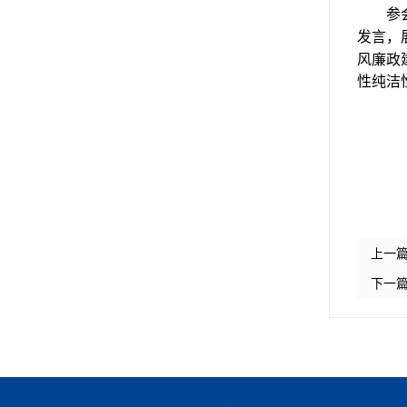
参
发言
，
风廉政
性纯洁
上一
下一