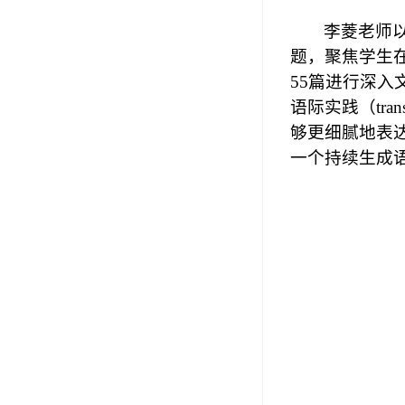
李菱老师
题，聚焦学生
55
篇进行深入
语际实践（
tra
够更细腻地表
一个持续生成