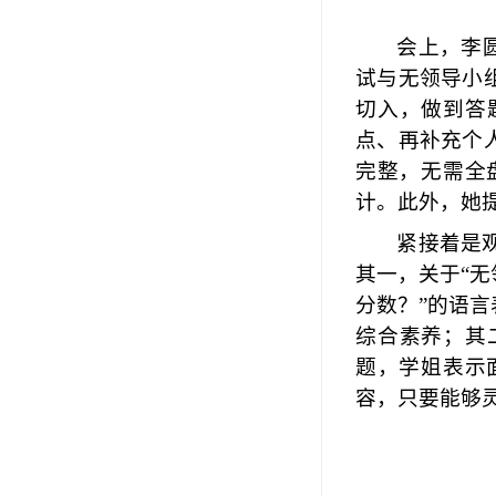
会上，
李
试与无领导小
切入，做到答
点、再补充个
完整，无需全
计。此外，她
紧接着是
其一，关于
“
分数？”的语
综合素养；其
题，学姐表示
容，只要能够