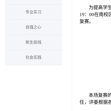
为提高学
专业实习
19
：
00
在南校
复赛。
自强之心
新生前线
社会实践
本场复赛
任，评委根据