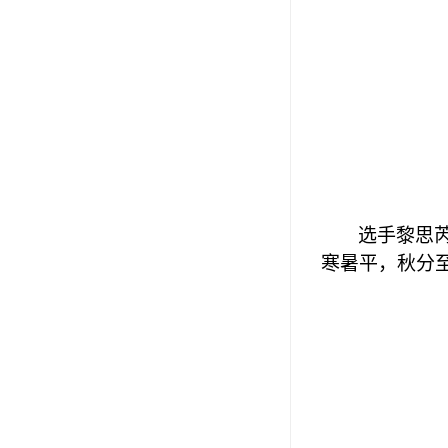
选手黎思
寒暑平，秋分