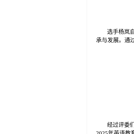
选手杨岚
承与发展。通
经过评委
2025
年英语教