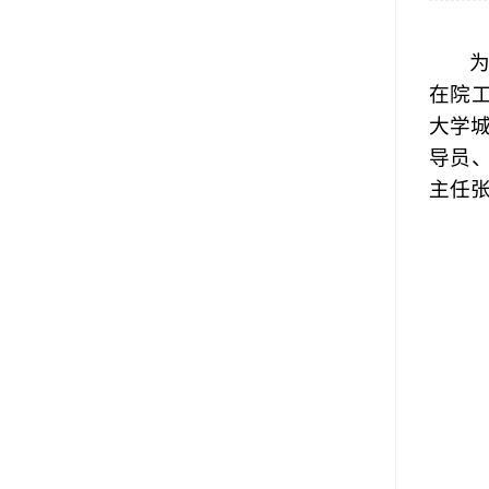
在
院
大学
导员
主任