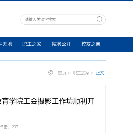
生天地
职工之家
院务公开
校友之窗
首页
>
职工之家
>
正文
教育学院工会摄影工作坊顺利开
 点击：
237