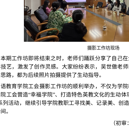
摄影工作坊现场
在本期工作坊即将结束之时，老师们
踊跃分享
了自己在
影
技艺，激发
了创作
灵感
。大家纷纷表示，吴世傲老师
作思路，都为后续照片拍摄提供了生动指导。
英语教育学院工会摄影工作坊
的顺利举办，
不仅
为学院
学院工会营造
“幸福学院”、打造特色英教文化的
生动体
等系列活动，继续引导学院教职工寻找美、记录美、创
瞬间。
（初审