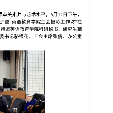
师
审美素养
与艺术水平，
月
日下午，
6
12
”暨“英语教育学院工会摄影工作坊”在
班
特邀
英语教育学院科研秘书、研究生辅
委书记骆银花、工会主席张倩、办公室