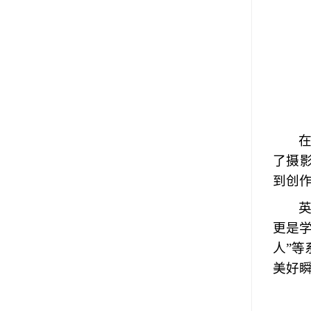
了摄
到创
更是
人”
美好