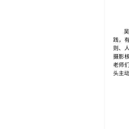
践，
则、
摄影
老师
头主