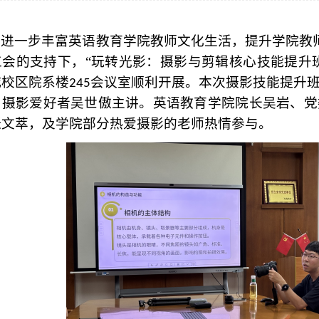
为
进一步
丰富
英语教育学院教师
文化生活，提升
学院教
工会
的支持下，
“玩转光影：摄影与剪辑核心技能提升班
城校区院系楼
会议室顺利开展。本次摄影技能提升
245
、摄影爱好者吴世傲
主讲。
英语教育学院院长吴岩、党
张文萃，及学院部分热爱摄影的老师
热情参与。