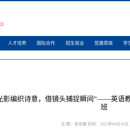
人才培养
国际合作
招生就业
党建思政
学
光影编织诗意，借镜头捕捉瞬间”——英语
班
文/图：吴世傲 时间：2025年06月16日