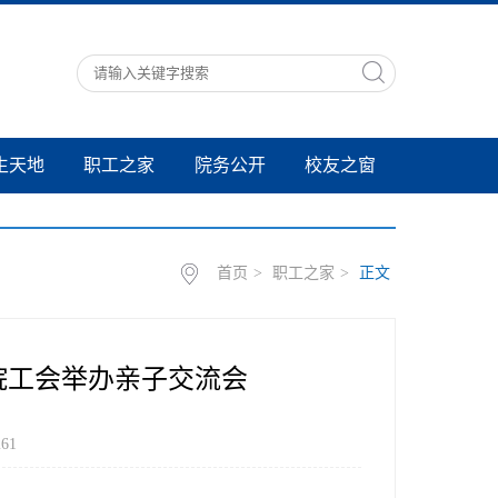
生天地
职工之家
院务公开
校友之窗
首页
>
职工之家
>
正文
院工会举办亲子交流会
261