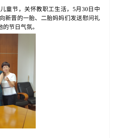
”儿童节，关怀教职工生活，
5
月
30
日中
向新晋的一胎
、
二胎妈妈们发送慰问
礼
地的节日气氛
。