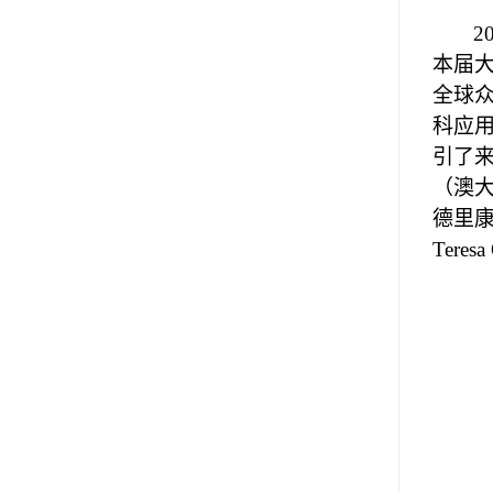
2
本届
全球
科应
引了
（澳
德里
Teresa 