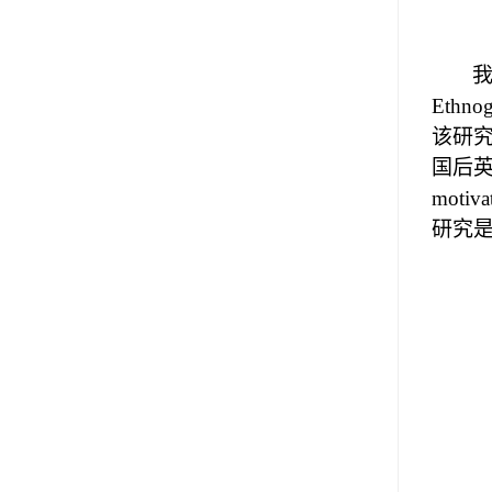
Ethnog
该研
国后英
motiva
研究