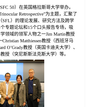
ISFC 50
）
在英国格拉斯哥大学举办。
Trinocular Retrospective
”为主题，汇聚了
（
SFL
）
的理论发展、研究方法及跨学
4
个专题论坛和
15
个口头报告专场，吸
言学领域的领军人物之一
Jim Martin
教授
一
Christian Matthiessen
教授（西班牙马
ard O’Grady
教授（英国卡迪夫大学）、
i
教授（突尼斯斯法克斯大学）等。