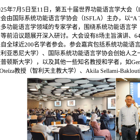
025
年
7
月
5
日至
11
日，第五十届世界功能语言学大会（
大会由国际系统功能语言学协会（
ISFLA
）
主办，以“
A 
众多功能语言学领域的专家学者，围绕系统功能语言学
用等前沿议题展开深入研讨。大会设有
8
场主旨演讲、
6
来自全球近
200
名学者参会。参会嘉宾包括系统功能语
大利亚悉尼大学）、国际系统功能语言学协会创始人之
康普顿斯大学），以及其他一些知名教授和学者，如
Ger
Oteíza
教授（智利天主教大学）、
Akila Sellami-Baklout