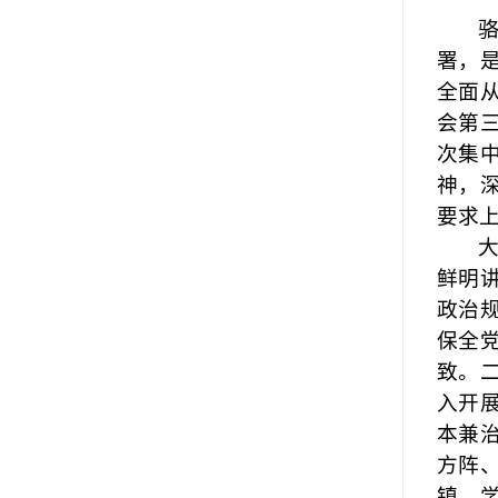
署，
全面
会第
次集
神，
要求
鲜明
政治
保全
致。
入开
本兼
方阵
镇，