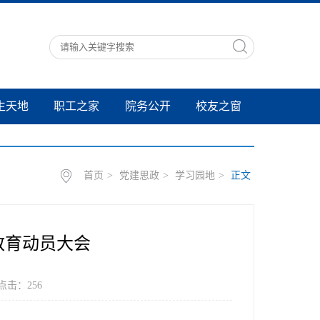
生天地
职工之家
院务公开
校友之窗
首页
>
党建思政
>
学习园地
>
正文
教育动员大会
 点击：
256