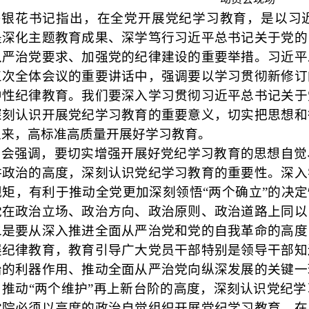
骆银花书记指出，在全党开展党纪学习教育，是以习
是深化主题教育成果、深学笃行习近平总书记关于党的
从严治党要求、加强党的纪律建设的重要举措。习近平
三次全体会议的重要讲话中，强调要以学习贯彻新修订
中性纪律教育。我们要深入学习贯彻习近平总书记关于
深刻认识开展党纪学习教育的重要意义，切实把思想和
上来，高标准高质量开展好学习教育。
大会强调，要切实增强开展好党纪学习教育的思想自觉
讲政治的高度，深刻认识党纪学习教育的重要性。深入
规矩，有利于推动全党更加深刻领悟
“两个确立”的决
党在政治立场、政治方向、政治原则、政治道路上同以
二是要从深入推进全面从严治党和党的自我革命的高度
展纪律教育，教育引导广大党员干部特别是领导干部知
治的利器作用、推动全面从严治党向纵深发展的关键一
、推动“两个维护”再上新台阶的高度，深刻认识党纪
学院必须以高度的政治自觉组织开展党纪学习教育，在